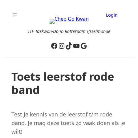
Ga
naar
Login
de
inhoud
ITF Taekwon-Do in Rotterdam IJsselmonde
Facebook
Instagram
TikTok
YouTube
Google
Toets leerstof rode
band
Test je kennis van de leerstof t/m rode
band. Je mag deze toets zo vaak doen als je
wilt!