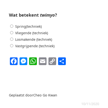
Wat betekent
twimyo
?
Spring(techniek)
Vliegende (techniek)
Losmakende (techniek)
Vastgrijpende (techniek)
Facebook
Messenger
WhatsApp
Email
Copy
Delen
Link
Geplaatst door
Cheo Go Kwan
10/11/2020