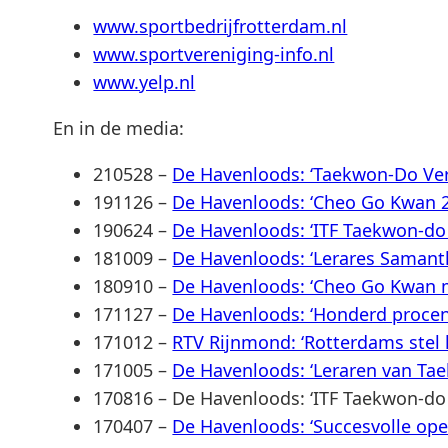
www.sportbedrijfrotterdam.nl
www.sportvereniging-info.nl
www.yelp.nl
En in de media:
210528 –
De Havenloods: ‘Taekwon-Do Ver
191126 –
De Havenloods: ‘Cheo Go Kwan 
190624 –
De Havenloods: ‘ITF Taekwon-do
181009 –
De Havenloods: ‘Lerares Samant
180910 –
De Havenloods: ‘Cheo Go Kwan m
171127 –
De Havenloods: ‘Honderd proce
171012 –
RTV Rijnmond: ‘Rotterdams stel
171005 –
De Havenloods: ‘Leraren van T
170816 – De Havenloods: ‘ITF Taekwon-do
170407 –
De Havenloods: ‘Succesvolle o