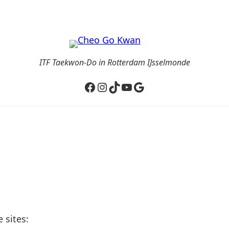
ITF Taekwon-Do in Rotterdam IJsselmonde
Facebook
Instagram
TikTok
YouTube
Google
 sites: