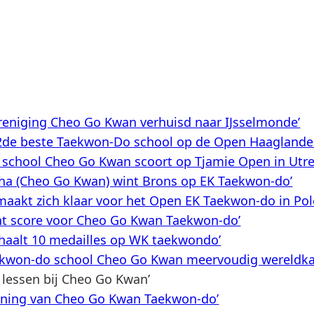
eniging Cheo Go Kwan verhuisd naar IJsselmonde’
2de beste Taekwon-Do school op de Open Haaglande
 school Cheo Go Kwan scoort op Tjamie Open in Utre
ha (Cheo Go Kwan) wint Brons op EK Taekwon-do’
aakt zich klaar voor het Open EK Taekwon-do in Pol
nt score voor Cheo Go Kwan Taekwon-do’
 haalt 10 medailles op WK taekwondo’
aekwon-do school Cheo Go Kwan meervoudig wereldk
 lessen bij Cheo Go Kwan’
pening van Cheo Go Kwan Taekwon-do’