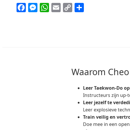
Facebook
Messenger
WhatsApp
Email
Copy
Delen
Link
Waarom Cheo
Leer Taekwon-Do op 
Instructeurs zijn up-t
Leer jezelf te verded
Leer explosieve techn
Train veilig en vert
Doe mee in een open 