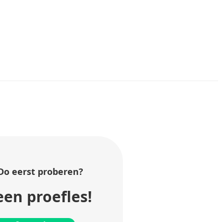
Do
eerst proberen?
en proefles!