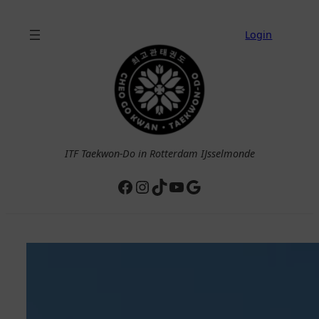
Ga
naar
Login
de
inhoud
ITF Taekwon-Do in Rotterdam IJsselmonde
Facebook
Instagram
TikTok
YouTube
Google