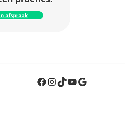
n afspraak
Facebook
Instagram
TikTok
YouTube
Google