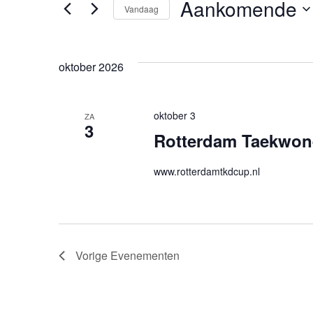
Evenementen
Aankomende
Vandaag
Selecteer
een
oktober 2026
datum.
oktober 3
ZA
3
Rotterdam Taekwon
www.rotterdamtkdcup.nl
Vorige
Evenementen