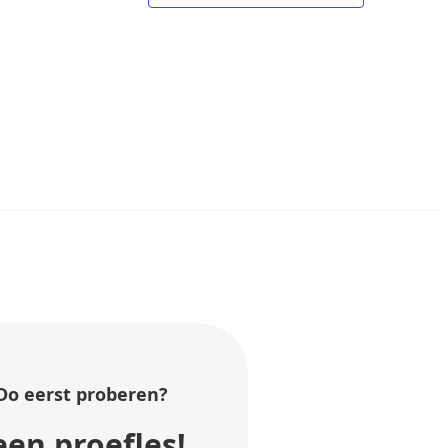
Do
eerst proberen?
en proefles!