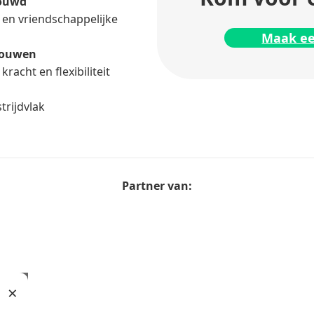
rouwd
en vriendschappelijke
Maak ee
trouwen
kracht en flexibiliteit
trijdvlak
Partner van:
×