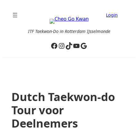
Ga
naar
Login
de
inhoud
ITF Taekwon-Do in Rotterdam IJsselmonde
Facebook
Instagram
TikTok
YouTube
Google
Dutch Taekwon-do
Tour voor
Deelnemers