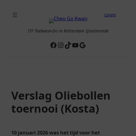
Ga
naar
Login
de
inhoud
ITF Taekwon-Do in Rotterdam IJsselmonde
Facebook
Instagram
TikTok
YouTube
Google
Verslag Oliebollen
toernooi (Kosta)
10 januari 2026 was het tijd voor het