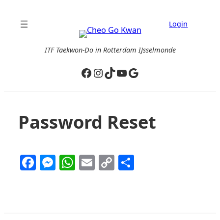
Ga
naar
Login
de
inhoud
ITF Taekwon-Do in Rotterdam IJsselmonde
Facebook
Instagram
TikTok
YouTube
Google
Password Reset
Facebook
Messenger
WhatsApp
Email
Copy
Delen
Link