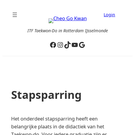
Ga
naar
Login
de
inhoud
ITF Taekwon-Do in Rotterdam IJsselmonde
Facebook
Instagram
TikTok
YouTube
Google
Stapsparring
Het onderdeel stapsparring heeft een
belangrijke plaats in de didactiek van het
Taekwon-do. Voor iedere graduatie zijn er