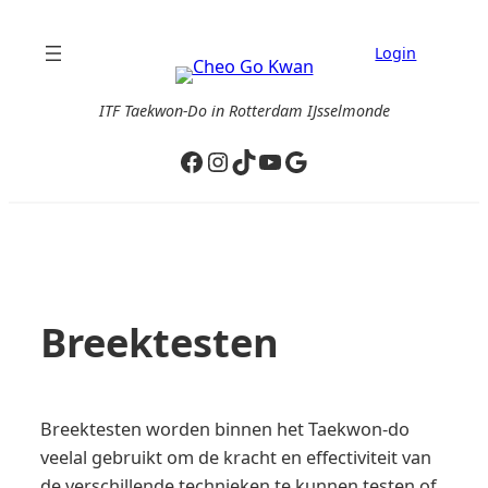
Ga
naar
Login
de
inhoud
ITF Taekwon-Do in Rotterdam IJsselmonde
Facebook
Instagram
TikTok
YouTube
Google
Breektesten
Breektesten worden binnen het Taekwon-do
veelal gebruikt om de kracht en effectiviteit van
de verschillende technieken te kunnen testen of