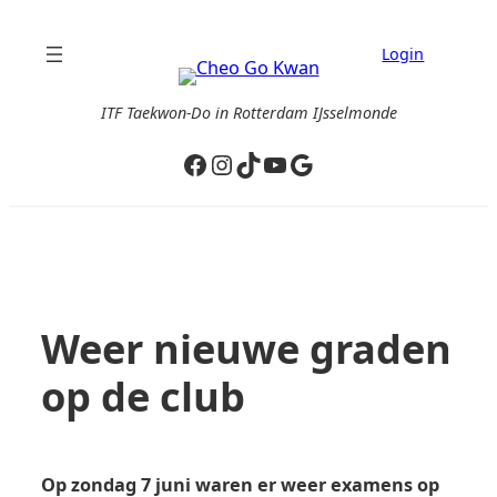
Ga
naar
Login
de
inhoud
ITF Taekwon-Do in Rotterdam IJsselmonde
Facebook
Instagram
TikTok
YouTube
Google
Weer nieuwe graden
op de club
Op zondag 7 juni waren er weer examens op