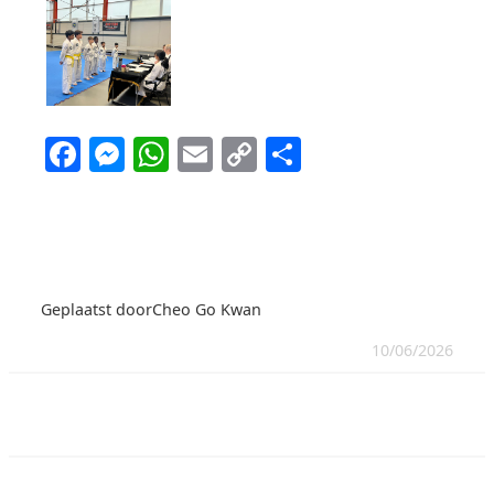
Facebook
Messenger
WhatsApp
Email
Copy
Delen
Link
Geplaatst door
Cheo Go Kwan
10/06/2026