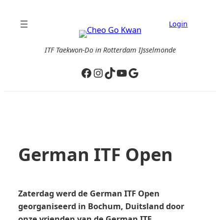
Ga
naar
Login
de
inhoud
ITF Taekwon-Do in Rotterdam IJsselmonde
Facebook
Instagram
TikTok
YouTube
Google
German ITF Open
Zaterdag werd de German ITF Open
georganiseerd in Bochum, Duitsland door
onze vrienden van de German ITF.