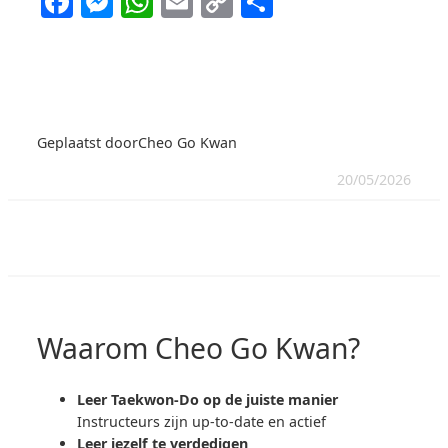
Facebook
Messenger
WhatsApp
Email
Copy
Delen
Link
Geplaatst door
Cheo Go Kwan
20/05/2026
Waarom Cheo Go Kwan?
Leer Taekwon-Do op de juiste manier
Instructeurs zijn up-to-date en actief
Leer jezelf te verdedigen