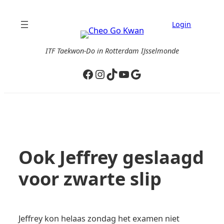
Ga
naar
Login
de
inhoud
ITF Taekwon-Do in Rotterdam IJsselmonde
Facebook
Instagram
TikTok
YouTube
Google
Ook Jeffrey geslaagd
voor zwarte slip
Jeffrey kon helaas zondag het examen niet