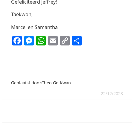
Gefeliciteerd Jeffrey!
Taekwon,
Marcel en Samantha
Facebook
Messenger
WhatsApp
Email
Copy
Delen
Link
Geplaatst door
Cheo Go Kwan
22/12/2023