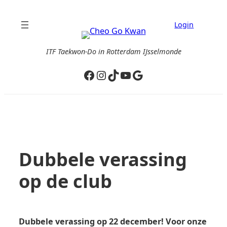
Ga
naar
Login
de
inhoud
ITF Taekwon-Do in Rotterdam IJsselmonde
Facebook
Instagram
TikTok
YouTube
Google
Dubbele verassing
op de club
Dubbele verassing op 22 december! Voor onze