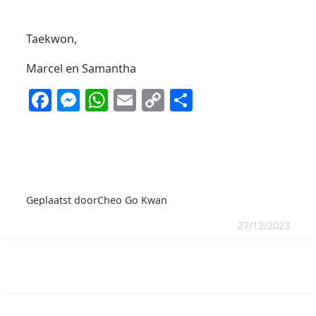
Taekwon,
Marcel en Samantha
Facebook
Messenger
WhatsApp
Email
Copy
Delen
Link
Geplaatst door
Cheo Go Kwan
27/12/2023