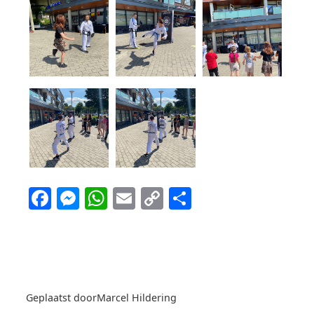
Facebook
Messenger
WhatsApp
Email
Copy
Delen
Link
Geplaatst door
Marcel Hildering