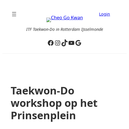
Ga
naar
Login
de
inhoud
ITF Taekwon-Do in Rotterdam IJsselmonde
Facebook
Instagram
TikTok
YouTube
Google
Taekwon-Do
workshop op het
Prinsenplein