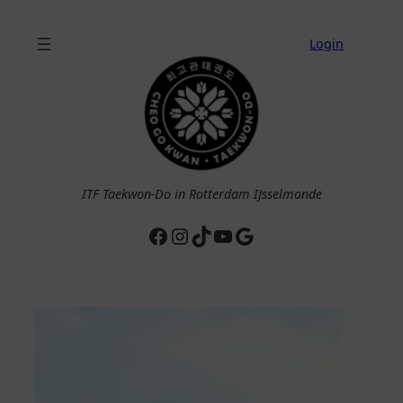
Ga
naar
Login
de
inhoud
ITF Taekwon-Do in Rotterdam IJsselmonde
Facebook
Instagram
TikTok
YouTube
Google