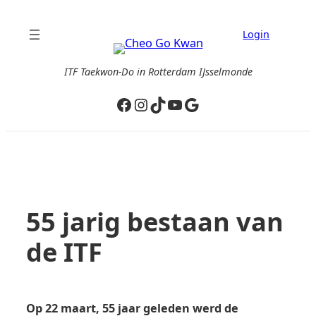
Ga
naar
Login
de
inhoud
ITF Taekwon-Do in Rotterdam IJsselmonde
Facebook
Instagram
TikTok
YouTube
Google
55 jarig bestaan van
de ITF
Op 22 maart, 55 jaar geleden werd de