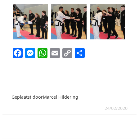
Facebook
Messenger
WhatsApp
Email
Copy
Delen
Link
Geplaatst door
Marcel Hildering
24/02/2020