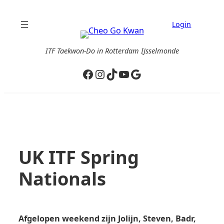
Ga
naar
Login
de
inhoud
ITF Taekwon-Do in Rotterdam IJsselmonde
Facebook
Instagram
TikTok
YouTube
Google
UK ITF Spring
Nationals
Afgelopen weekend zijn Jolijn, Steven, Badr,