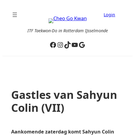
Ga
naar
Login
de
inhoud
ITF Taekwon-Do in Rotterdam IJsselmonde
Facebook
Instagram
TikTok
YouTube
Google
Gastles van Sahyun
Colin (VII)
Aankomende zaterdag komt Sahyun Colin