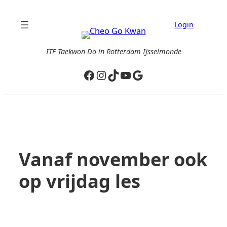
Ga
naar
Login
de
inhoud
ITF Taekwon-Do in Rotterdam IJsselmonde
Facebook
Instagram
TikTok
YouTube
Google
Vanaf november ook
op vrijdag les