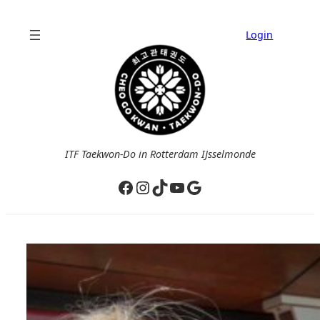
Ga
naar
Login
de
inhoud
ITF Taekwon-Do in Rotterdam IJsselmonde
Facebook
Instagram
TikTok
YouTube
Google