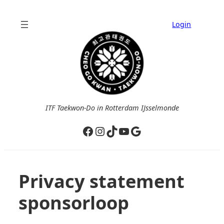
Ga
naar
Login
de
inhoud
ITF Taekwon-Do in Rotterdam IJsselmonde
Facebook
Instagram
TikTok
YouTube
Google
Privacy statement
sponsorloop