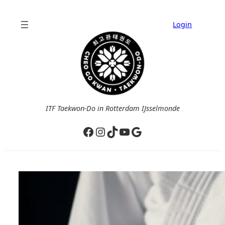
Ga
naar
Login
de
inhoud
ITF Taekwon-Do in Rotterdam IJsselmonde
Facebook
Instagram
TikTok
YouTube
Google