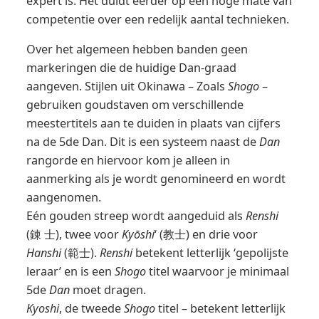
expert is. Het duidt eerder op een hoge mate van
competentie over een redelijk aantal technieken.
Over het algemeen hebben banden geen
markeringen die de huidige Dan-graad
aangeven. Stijlen uit Okinawa – Zoals
Shogo
–
gebruiken goudstaven om verschillende
meestertitels aan te duiden in plaats van cijfers
na de 5de Dan. Dit is een systeem naast de
Dan
rangorde en hiervoor kom je alleen in
aanmerking als je wordt genomineerd en wordt
aangenomen.
Eén gouden streep wordt aangeduid als
Renshi
(錬 士), twee voor
Kyōshi
‘ (教士) en drie voor
Hanshi
(範士).
Renshi
betekent letterlijk ‘gepolijste
leraar’ en is een
Shogo
titel waarvoor je minimaal
5de
Dan
moet dragen.
Kyoshi
, de tweede
Shogo
titel – betekent letterlijk