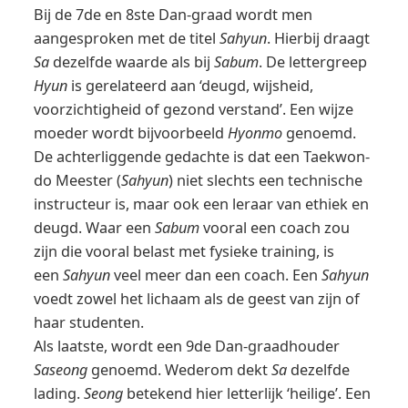
Bij de 7de en 8ste Dan-graad wordt men
aangesproken met de titel
Sahyun
. Hierbij draagt
Sa
dezelfde waarde als bij
Sabum
. De lettergreep
Hyun
is gerelateerd aan ‘deugd, wijsheid,
voorzichtigheid of gezond verstand’. Een wijze
moeder wordt bijvoorbeeld
Hyonmo
genoemd.
De achterliggende gedachte is dat een Taekwon-
do Meester (
Sahyun
) niet slechts een technische
instructeur is, maar ook een leraar van ethiek en
deugd. Waar een
Sabum
vooral een coach zou
zijn die vooral belast met fysieke training, is
een
Sahyun
veel meer dan een coach. Een
Sahyun
voedt zowel het lichaam als de geest van zijn of
haar studenten.
Als laatste, wordt een 9de Dan-graadhouder
Saseong
genoemd. Wederom dekt
Sa
dezelfde
lading.
Seong
betekend hier letterlijk ‘heilige’. Een