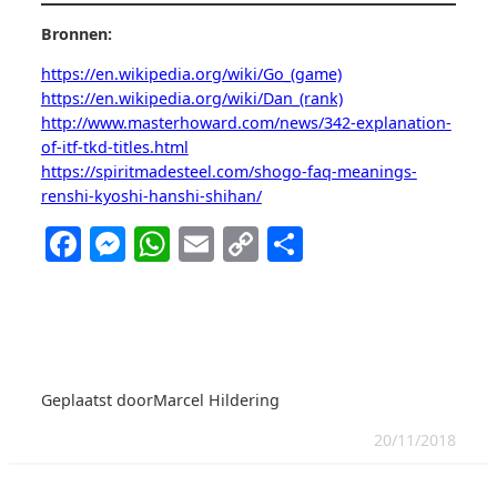
Bronnen:
https://en.wikipedia.org/wiki/Go_(game)
https://en.wikipedia.org/wiki/Dan_(rank)
http://www.masterhoward.com/news/342-explanation-
of-itf-tkd-titles.html
https://spiritmadesteel.com/shogo-faq-meanings-
renshi-kyoshi-hanshi-shihan/
Facebook
Messenger
WhatsApp
Email
Copy
Delen
Link
Geplaatst door
Marcel Hildering
20/11/2018