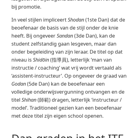
bij promotie.
In veel stijlen impliceert
Shodan
(1ste Dan) dat de
beoefenaar de basis van de stijl onder de knie
heeft. Bij ongeveer
Sandan
(3de Dan), kan de
student zelfstandig gaan lesgeven, maar dan
onder begeleiding van zijn leraar. De titel op dat
niveau is
Shidōin
(指導員), letterlijk ‘man van
instructie / coaching’ wat vrij wordt vertaald als
‘assistent-instructeur’. Op ongeveer de graad van
Godan
(5de Dan) kan de beoefenaar een
volledige onderwijsvergunning ontvangen en de
titel
Shihan
(師範) dragen, letterlijk ‘instructeur /
model’. Traditioneel gezien kan een beoefenaar
met deze titel zijn eigen school openen.