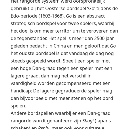
Het rangorde systeem werd oorspronkelijk
gebruikt bij het Oosterse bordspel ‘Go’ tijdens de
Edo-periode (1603-1868).
Go
is een abstract
strategisch bordspel voor twee spelers, waarbij
het doel is om meer territorium te veroveren dan
de tegenstander. Het spel is meer dan 2500 jaar
geleden bedacht in China en men gelooft dat
Go
het oudste bordspel is dat vandaag de dag nog
steeds gespeeld wordt. Speelt een speler met
een hoge Dan-graad tegen een speler met een
lagere graad, dan mag het verschil in
vaardigheid worden gecompenseerd met een
handicap; De lagere gegradueerde speler mag
dan bijvoorbeeld met meer stenen op het bord
spelen.
Andere bordspellen waarbij er een Dan-graad
rangorde wordt gehanteerd zijn
Shogi
(Japans
schaken) en
Renju
, maar ook voor culturele